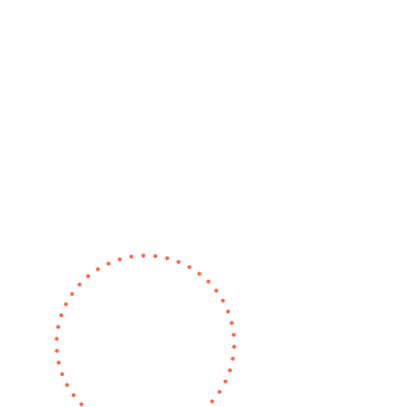
pour relever les nombreux défis
qu'il implique, nous sommes
convaincus qu’il faut (r)éveiller
l’état d’esprit collectif, en
repartant des gens, du local et des
territoires de vie, pour refaire
société. Comment ? En réunissant
celles et ceux qui pensent et
agissent en faveur de cette
fabrique plus collective de nos
territoires !