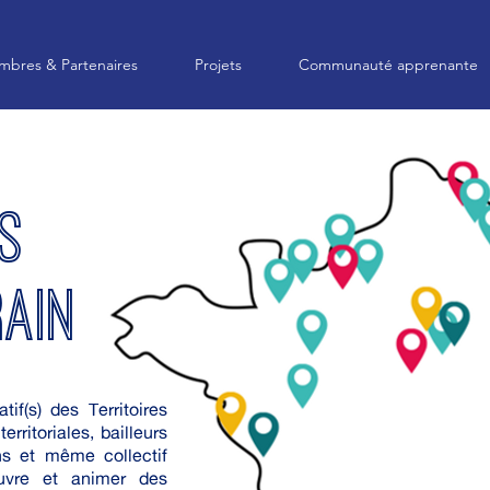
bres & Partenaires
Projets
Communauté apprenante
S
RAIN
tif(s) des Territoires
erritoriales, bailleurs
ons et même collectif
uvre et animer des