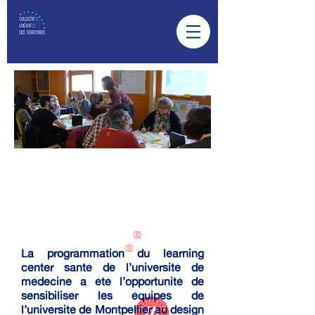
Université de Montpellier
COLLECTIF
(s)
Créatif
(s)
La programmation du learning
des territoires
center santé de l’université de
#Montpellier
médecine a été l’opportunité de
sensibiliser les équipes de
l’université de Montpellier au design