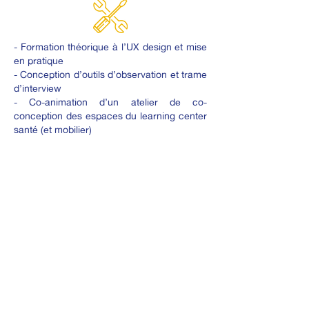
- Formation théorique à l’UX design et mise
en pratique
- Conception d’outils d’observation et trame
d’interview
- Co-animation d’un atelier de co-
conception des espaces du learning center
santé (et mobilier)
- Restitution des travaux de groupes
- Livrables : support de formation à l’UX
design, trame vierge des outils
d’observation et d’interview adaptées au
projet, note méthodologique présentant la
mise en œuvre de la démarche de design
pour ce projet, restitution du travail réalisé
en atelier
RÉSULTATS