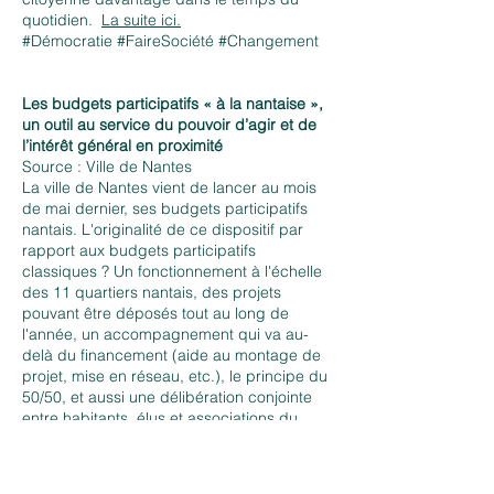
quotidien.
La suite ici.
#Démocratie #FaireSociété #Changement
Les budgets participatifs « à la nantaise »,
un outil au service du pouvoir d’agir et de
l’intérêt général en proximité
Source : Ville de Nantes
La ville de Nantes vient de lancer au mois
de mai dernier, ses budgets participatifs
nantais. L'originalité de ce dispositif par
rapport aux budgets participatifs
classiques ? Un fonctionnement à l'échelle
des 11 quartiers nantais, des projets
pouvant être déposés tout au long de
l'année, un accompagnement qui va au-
delà du financement (aide au montage de
projet, mise en réseau, etc.), le principe du
50/50, et aussi une délibération conjointe
entre habitants, élus et associations du
quartier pour le choix des projets ! Autre
aspect original : ce dispositif a été co-
conçu avec les habitants et partenaires