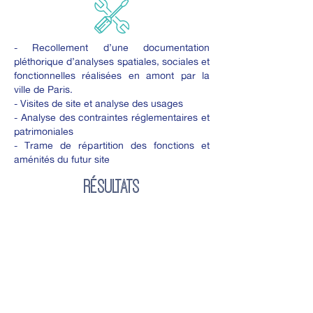
- Recollement d’une documentation
pléthorique d’analyses spatiales, sociales et
fonctionnelles réalisées en amont par la
ville de Paris.
- Visites de site et analyse des usages
- Analyse des contraintes réglementaires et
patrimoniales
- Trame de répartition des fonctions et
aménités du futur site
RÉSULTATS
Sur la base d’une étude approfondie des
parcours et usages actuels, du parvis,
des cheminements au long du site, de
ses aménités présentes et projetées….,
le projet s’est bâti autour de deux