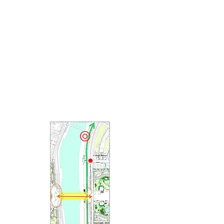
Un dialogue compétitif a mobilisé
plusieurs équipes internationales,
qui ont développé leur vision du site
et de ses potentialités. Lena
Bouzemberg a dirigé le pôle
programmation de l’équipe
d’Amanda Levete Architects afin
d’apporter son expertise sur la
programmation des espaces
ouverts et des espaces bâtis.