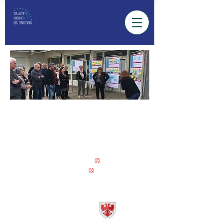
VILLE D'odos
COLLECTIF
(s)
Créatif
(s)
des territoires
#ODOS