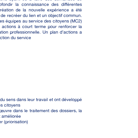
ofondir la connaissance des différentes
réation de la nouvelle expérience a été
 de recréer du lien et un objectif commun.
n des équipes au service des citoyens (MC2)
es actions à court terme pour renforcer la
ation professionnelle. Un plan d’actions a
ection du service
du sens dans leur travail et ont développé
es citoyens
uvre dans le traitement des dossiers, la
t améliorée
 (priorisation)