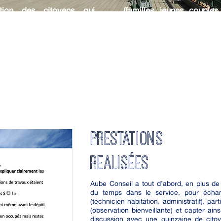
ction des citoyens qui
(familles,
jeunes, couples,
e la Ville de Québec et de
d’actions en lien avec l’e
rvice en charge, l’équipe
que cette nouvelle expéri
e la Ville de Québec a
la nouvelle déclaration de
 l’expérience actuelle des
des demandes et des mo
s (attentes, ressentis,
améliorant le niveau de m
 spécificités par persona
des citoyens.
PRESTATIONS
REALISéES
Aube Conseil a tout d’abord, en plus de
du temps dans le service, pour échan
(technicien habitation, administratif), p
(observation bienveillante) et capter ai
discussion avec une quinzaine de cit