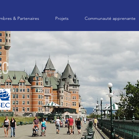
bres & Partenaires
Projets
Communauté apprenante
ec