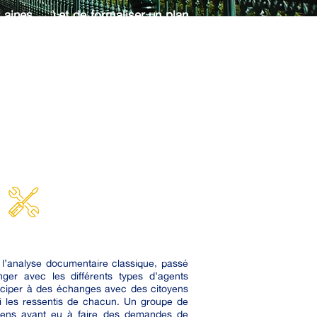
 ainés, …) et de formaliser un plan
xpérience souhaitée. L’objectif était
ence soit porteuse des éléments de
 service, de la politique de gestion
teurs de satisfaction, tout en
obilisation de l’équipe au service
 l’analyse documentaire classique, passé
ger avec les différents types d’agents
articiper à des échanges avec des citoyens
nsi les ressentis de chacun. Un groupe de
oyens ayant eu à faire des demandes de