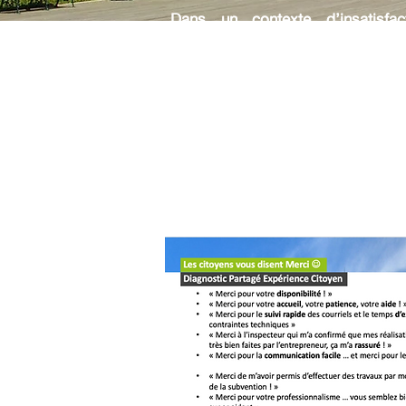
Dans un contexte d’insatisfa
profitaient des aides à l’habitat d
démobilisation des équipes du se
« Interactions Citoyennes » d
souhaité réaliser un diagnostic de
citoyens, par étape du parcour
irritants actuels) en regardant les