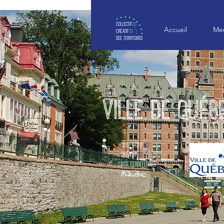
Accueil
Mem
Ville de québ
COLLECTIF
(s)
Créatif
(s)
des territoires
#Québec