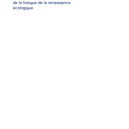
de la fresque de la renaissance
écologique
2016 -aujourd’hui:
Designer indépendante.
Accompagnement des territoires
2007 -2016
Designer d’espaces, de produits, de
services dans divers domaines
d’activités : luxe, sport de pleine
nature, agences de design.
DIPLOMES
2021 -2025
:
Thèse en Design et Sciences de
l’information et de la
communication.
Design de territoires : un nouveau
type d’intervention publique ?
(CY école de design, Laboratoire