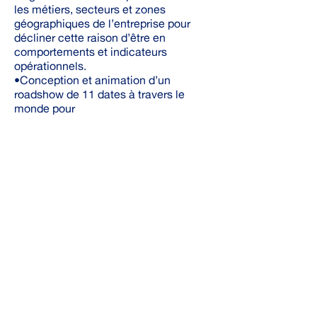
les métiers, secteurs et zones
géographiques de l’entreprise pour
décliner cette raison d’être en
comportements et indicateurs
opérationnels.
•Conception et animation d’un
roadshow de 11 dates à travers le
monde pour
co-construire la déclinaison locale
de la raison d’être, rassemblant
pour chacun des événements 350
managers et collaborateurs locaux.
Thalys
Accompagnement pendant 2 ans
de l’entreprise pour devenir
entreprise ferroviaire, la faisant
passer de 180 à 550 collaborateurs :
• Co-construction du projet et de la
feuille de route associée à 3 ans,
avec le comité de direction, des
représentants des collaborateurs et