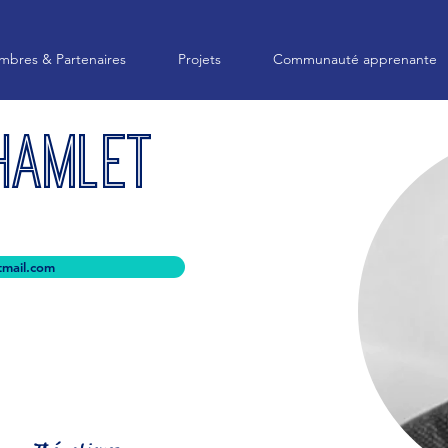
bres & Partenaires
Projets
Communauté apprenante
hamlet
tmail.com