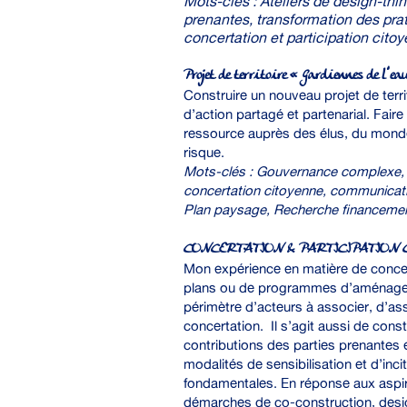
Mots-clés : Ateliers de design-thin
prenantes, transformation des pra
concertation et participation cito
Projet de territoire « Gardiennes de l’
Construire un nouveau projet de terr
d’action partagé et partenarial. Fair
ressource auprès des élus, du monde 
risque.
Mots-clés : Gouvernance complexe, p
concertation citoyenne, communicatio
Plan paysage, Recherche financeme
CONCERTATION & PARTICIPATION 
Mon expérience en matière de concer
plans ou de programmes d’aménagemen
périmètre d’acteurs à associer, d’ass
concertation. Il s’agit aussi de const
contributions des parties prenantes 
modalités de sensibilisation et d’inci
fondamentales. En réponse aux aspir
démarches de co-construction, desig