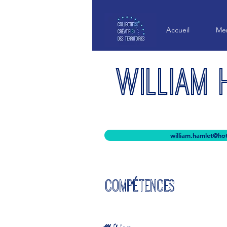
Accueil
Mem
William 
william.hamlet@ho
COMPÉTENCES