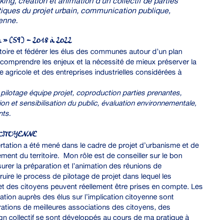
king, création et animation d’un collectif de parties
tiques du projet urbain, communication publique,
yenne.
eau » (59) – 2018 à 2022
itoire et fédérer les élus des communes autour d’un plan
e comprendre les enjeux et la nécessité de mieux préserver la
agricole et des entreprises industrielles considérées à
ilotage équipe projet, coproduction parties prenantes,
n et sensibilisation du public, évaluation environnementale,
nts.
CITOYENNE
tation a été mené dans le cadre de projet d’urbanisme et de
t du territoire. Mon rôle est de conseiller sur le bon
urer la préparation et l’animation des réunions de
ruire le process de pilotage de projet dans lequel les
et des citoyens peuvent réellement être prises en compte. Les
tation auprès des élus sur l’implication citoyenne sont
ations de meilleures associations des citoyens, des
n collectif se sont développés au cours de ma pratique à