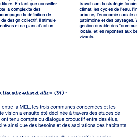
taire. En tant que conseiller
travail sont la stratégie fonci
ypte la complexité des
climat, les cycles de l'eau, l
accompagne la définition de
urbaine, l’économie sociale et
de design collectif. ll stimule
patrimoine et des paysages. 
lectives et de plans d'action
gestion durable des "communs
locale, et les réponses aux b
vivants.
un lien entre nature et ville » (59) -
e entre la MEL, les trois communes concernées et les
tte vision a ensuite été déclinée à travers des études de
 ont tenu compte du dialogue productif entre des élus,
oire ainsi que des besoins et des aspirations des habitants