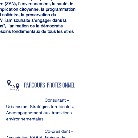
ère (ZAN), l'environnement, la santé, le
'implication citoyenne, la programmation
 solidaire, la préservation du
William souhaite s'engager dans la
", l’animation de la démocratie
esoins fondamentaux de tous les êtres
PARCOURS profesionnel
2023 - aujourd’hui :
Consultant –
Urbanisme, Stratégies territoriales,
Accompagnement aux transitions
environnementales.
2024 - aujourd’hui :
Co-président –
Association KABIA, Maison de